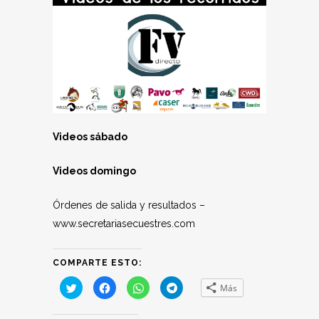
Videos sábado
Videos domingo
Órdenes de salida y resultados –
www.secretariasecuestres.com
COMPARTE ESTO:
Haz
Haz
Haz
Haz
Más
clic
clic
clic
clic
para
para
para
para
compartir
compartir
compartir
compartir