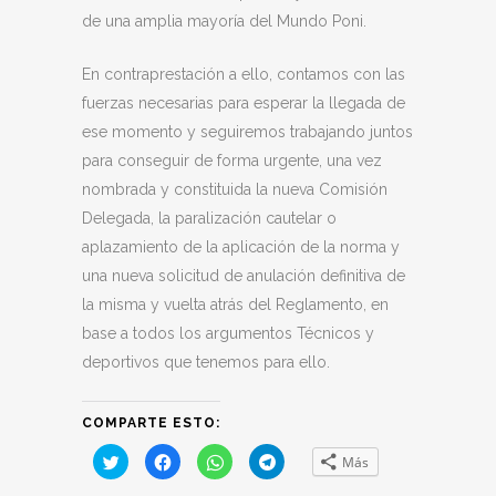
de una amplia mayoría del Mundo Poni.
En contraprestación a ello, contamos con las
fuerzas necesarias para esperar la llegada de
ese momento y seguiremos trabajando juntos
para conseguir de forma urgente, una vez
nombrada y constituida la nueva Comisión
Delegada, la paralización cautelar o
aplazamiento de la aplicación de la norma y
una nueva solicitud de anulación definitiva de
la misma y vuelta atrás del Reglamento, en
base a todos los argumentos Técnicos y
deportivos que tenemos para ello.
COMPARTE ESTO:
Haz
Haz
Haz
Haz
Más
clic
clic
clic
clic
para
para
para
para