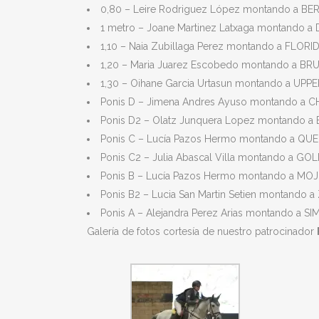
0,80 – Leire Rodriguez López montando a BE
1 metro – Joane Martinez Latxaga montando a
1,10 – Naia Zubillaga Perez montando a FLORI
1,20 – Maria Juarez Escobedo montando a B
1,30 – Oihane Garcia Urtasun montando a U
Ponis D – Jimena Andres Ayuso montando a 
Ponis D2 – Olatz Junquera Lopez montando 
Ponis C – Lucía Pazos Hermo montando a 
Ponis C2 – Julia Abascal Villa montando a 
Ponis B – Lucía Pazos Hermo montando a MO
Ponis B2 – Lucia San Martin Setien montando 
Ponis A – Alejandra Perez Arias montando a S
Galería de fotos cortesía de nuestro patrocinador