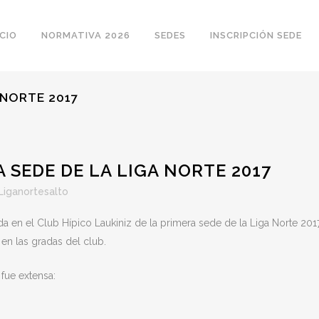
ICIO
NORMATIVA 2026
SEDES
INSCRIPCIÓN SEDE
A NORTE 2017
A SEDE DE LA LIGA NORTE 2017
Liganortesalto
da en el Club Hípico Laukiniz de la primera sede de la Liga Norte 20
en las gradas del club.
s
fue extensa: