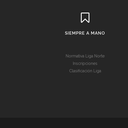
SIEMPRE A MANO
Normativa Liga Norte
Inscripciones
Clasificación Liga
Política de cookies
Utilizamos cookies propias y de terceros para mejorar
acepta nuestra Política de cookies.
Política de coo