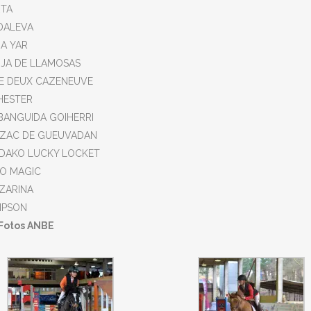
RTA
 DALEVA
DA YAR
RUJA DE LLAMOSAS
PPEE DEUX CAZENEUVE
CHESTER
a BANGUIDA GOIHERRI
QUEZAC DE GUEUVADAN
GOLDAKO LUCKY LOCKET
JO MAGIC
a ZARINA
IMPSON
Fotos ANBE