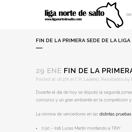
IN
FIN DE LA PRIMERA SEDE DE LA LIG
29 ENE
FIN DE LA PRIMER
Posted at 16:27h
in
C.H. Laukiniz
,
Resultados
by
Durante el día de hoy se disputó la segunda jorna
concurso y un gran ambiente en la competición y 
La nómina de vencedores en las
distintas prueba
0,50 – Irati Lucas Martín montando a TINY