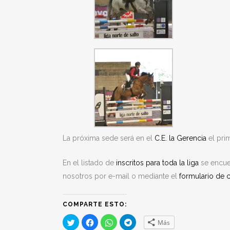
La próxima sede será en el
C.E. la Gerencia
el prim
En el listado de
inscritos para toda la liga
se encue
nosotros por e-mail o mediante el
formulario de 
COMPARTE ESTO:
Haz
Haz
Haz
Haz
Más
clic
clic
clic
clic