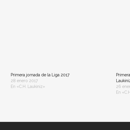
Primera jornada de la Liga 2017
Primera
28 enero 2017
Laukini
En «C.H. Laukiniz»
26 ene
En «C.H