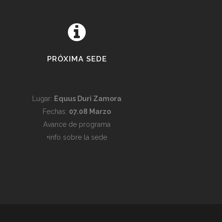
PRÓXIMA SEDE
Lugar:
Equus Duri Zamora
Fechas:
07.08 Marzo
Avance de programa
+info sobre la sede
ntinuar con la navegación entendemos que se