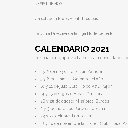
RESISTIREMOS
Un saludo a todos y mil disculpas
La Junta Directiva de la Liga Norte de Salto
CALENDARIO 2021
Por otra parte, aprovechamos para concretaros c
1 y 2 de mayo, Equs Duri Zamora
5 y 6 de junio, La Gerencia, Mioño
10 y 11 de julio Club Hípico Astur, Gijón
14 y 15 de agosto Heras, Cantabria
28 y 29 de agosto Miraflores, Burgos
2 y 3 octubre Los Porches, Coruña
23 y 24 octubre Jaizubia, Irún
13 y 14 de noviembre la final en Club Hípico Ast