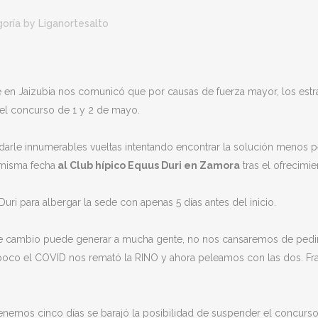
goría
by
Liganortesalto
de en Jaizubia nos comunicó que por causas de fuerza mayor, los es
 el concurso de 1 y 2 de mayo.
rle innumerables vueltas intentando encontrar la solución menos perj
 misma fecha
al Club hípico Equus Duri en Zamora
tras el ofrecimie
i para albergar la sede con apenas 5 días antes del inicio.
e cambio puede generar a mucha gente, no nos cansaremos de pedir
poco el COVID nos remató la RINO y ahora peleamos con las dos. Fra
enemos cinco días se barajó la posibilidad de suspender el concurso