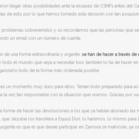
ron llegar otras posibilidades ante la escasez de CSNP1 antes del C
n vías de esto por lo que hemos tomado esta decisión con tan poquí
s problemas sobrevenidos y os recordamos que las personas que se s
viando un email con un número de cuenta.
i de una forma extraordinaria y urgente,
se han de hacer a través de 
, y todo el mundo que vaya a necesitar box, también lo ha de hacer en
rganizarlo todo de la forma más ordenada posible.
es un momento muy duro para ellos. Tenían todo preparado para aco
a la vez tan responsable con la situación que vivimos. Gracias por v
a forma de hacer las devoluciones a los que ya habían abonado las ma
 que Jaizubia los transfiera a Equus Duri, lo haremos, lo mismo para 
 urgente es que el que desee participar en Zamora se matricule, ya