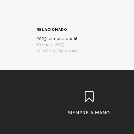
RELACIONADO
2023, vamos a por ti!
10 enero 2023
En «C.E. la Gerencia»
SIEMPRE A MANO