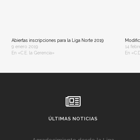
Abiertas inscripciones para la Liga Norte 2019
Modific
9 enero 2019
14 febr
En «C.E. la Gerencia»
En «C.D
ÚLTIMAS NOTICIAS