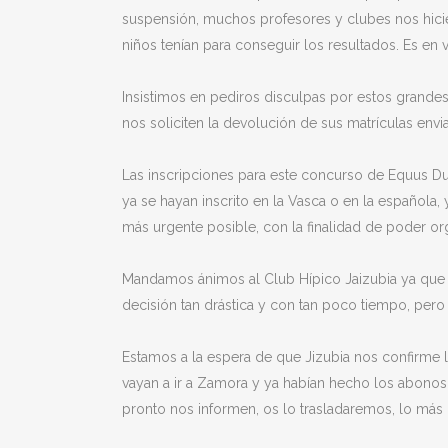
suspensión, muchos profesores y clubes nos hicie
niños tenían para conseguir los resultados. Es e
Insistimos en pediros disculpas por estos grande
nos soliciten la devolución de sus matrículas en
Las inscripciones para este concurso de Equus Dur
ya se hayan inscrito en la Vasca o en la española
más urgente posible, con la finalidad de poder o
Mandamos ánimos al Club Hípico Jaizubia ya que 
decisión tan drástica y con tan poco tiempo, pero 
Estamos a la espera de que Jizubia nos confirme l
vayan a ir a Zamora y ya habían hecho los abonos,
pronto nos informen, os lo trasladaremos, lo más