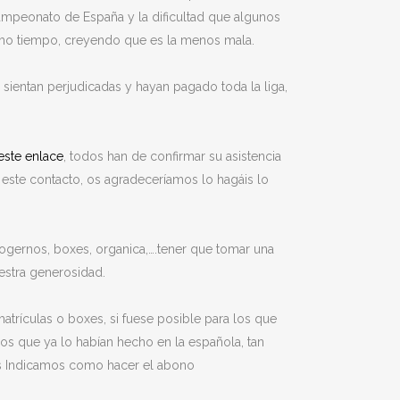
ampeonato de España y la dificultad que algunos
simo tiempo, creyendo que es la menos mala.
ientan perjudicadas y hayan pagado toda la liga,
este enlace
, todos han de confirmar su asistencia
 este contacto, os agradeceríamos lo hagáis lo
gernos, boxes, organica,….tener que tomar una
uestra generosidad.
trículas o boxes, si fuese posible para los que
los que ya lo habían hecho en la española, tan
 os Indicamos como hacer el abono