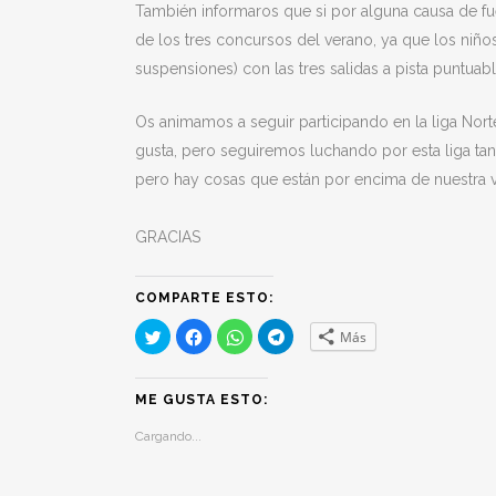
También informaros que si por alguna causa de f
de los tres concursos del verano, ya que los niñ
suspensiones) con las tres salidas a pista puntuabl
Os animamos a seguir participando en la liga Nor
gusta, pero seguiremos luchando por esta liga ta
pero hay cosas que están por encima de nuestra v
GRACIAS
COMPARTE ESTO:
Haz
Haz
Haz
Haz
Más
clic
clic
clic
clic
para
para
para
para
compartir
compartir
compartir
compartir
en
en
en
en
Twitter
Facebook
WhatsApp
Telegram
ME GUSTA ESTO:
(Se
(Se
(Se
(Se
abre
abre
abre
abre
Cargando...
en
en
en
en
una
una
una
una
ventana
ventana
ventana
ventana
nueva)
nueva)
nueva)
nueva)