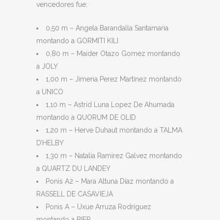
vencedores fue:
0,50 m – Angela Barandalla Santamaria
montando a GORMITI KILI
0,80 m – Maider Otazo Gomez montando
a JOLY
1,00 m – Jimena Perez Martinez montando
a UNICO
1,10 m – Astrid Luna Lopez De Ahumada
montando a QUORUM DE OLID
1,20 m – Herve Duhaut montando a TALMA
D’HELBY
1,30 m – Natalia Ramirez Galvez montando
a QUARTZ DU LANDEY
Ponis A2 – Mara Altuna Díaz montando a
RASSELL DE CASAVIEJA
Ponis A – Uxue Arruza Rodríguez
montando a BIER