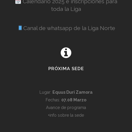
Calendario 2025 e inscripciones para
toda la Liga
Canal de whatsapp de la Liga Norte
PRÓXIMA SEDE
Lugar:
Equus Duri Zamora
Fechas:
07.08 Marzo
Avance de programa
Política de cookies
+info sobre la sede
Utilizamos cookies propias y de terceros para mejorar la
experiencia de navegación, y ofrecer contenidos y publicidad