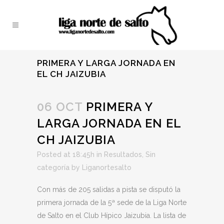
PRIMERA Y LARGA JORNADA EN
EL CH JAIZUBIA
06 OCT
PRIMERA Y
LARGA JORNADA EN EL
CH JAIZUBIA
Posted at 18:45h
in
Resultados
,
Sin
categoría
by
Liganortesalto
Con más de 205 salidas a pista se disputó la
primera jornada de la 5ª sede de la Liga Norte
de Salto en el Club Hípico Jaizubia. La lista de