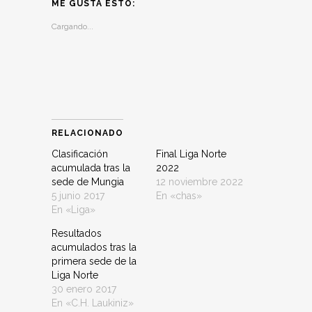
Twitter
Facebook
WhatsApp
Telegram
ME GUSTA ESTO:
(Se
(Se
(Se
(Se
abre
abre
abre
abre
Cargando...
en
en
en
en
una
una
una
una
ventana
ventana
ventana
ventana
nueva)
nueva)
nueva)
nueva)
RELACIONADO
Clasificación
Final Liga Norte
acumulada tras la
2022
sede de Mungia
12 noviembre 2022
5 junio 2017
En «chas»
En «Liga»
Resultados
acumulados tras la
primera sede de la
Liga Norte
30 enero 2017
En «C.H. Laukiniz»