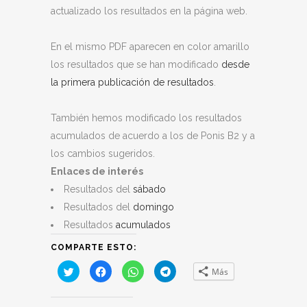
actualizado los resultados en la página web.
En el mismo PDF aparecen en color amarillo
los resultados que se han modificado
desde
la primera publicación de resultados
.
También hemos modificado los resultados
acumulados de acuerdo a los de Ponis B2 y a
los cambios sugeridos.
Enlaces de interés
Resultados del
sábado
Resultados del
domingo
Resultados
acumulados
COMPARTE ESTO:
Haz
Haz
Haz
Haz
Más
clic
clic
clic
clic
para
para
para
para
compartir
compartir
compartir
compartir
en
en
en
en