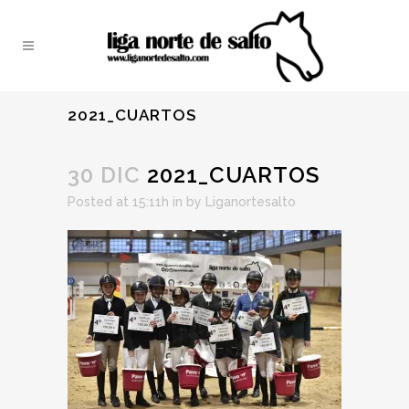
2021_CUARTOS
30 DIC
2021_CUARTOS
Posted at 15:11h
in
by
Liganortesalto