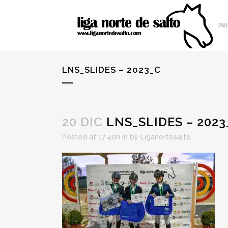
IN
LNS_SLIDES – 2023_C
20 DIC
LNS_SLIDES – 2023
Posted at 17:40h
in
by
Liganortesalto