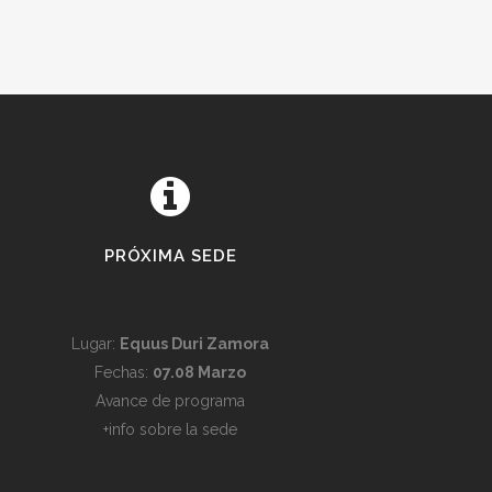
PRÓXIMA SEDE
Lugar:
Equus Duri Zamora
Fechas:
07.08 Marzo
Avance de programa
+info sobre la sede