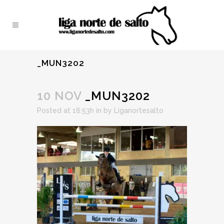
_MUN3202
10 NOV
_MUN3202
Posted at 18:53h
in
by
Liganortesalto