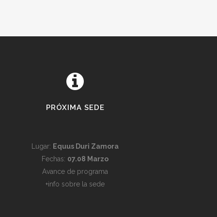
PRÓXIMA SEDE
Lugar:
Equus Duri Zamora
Fechas:
07.08 Marzo
Avance de programa
+info sobre la sede