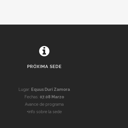
PRÓXIMA SEDE
Lugar:
Equus Duri Zamora
Fechas:
07.08 Marzo
Avance de programa
+info sobre la sede