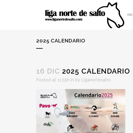
IN
2025 CALENDARIO
16 DIC
2025 CALENDARIO
Posted at 11:55h
in
by
Liganortesalto