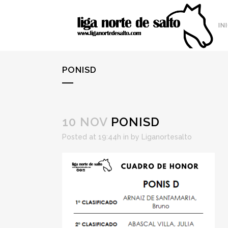
IN
PONISD
10 NOV
PONISD
Posted at 19:44h
in
by
Liganortesalto